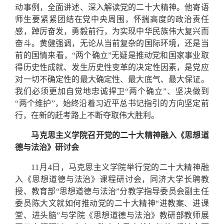
动事例，全面讲述、深入解读党的二十大精神。他寄语
师生要紧紧团结在党中央周围，怀揣高度的政治责任
感，踔厉奋发，勇毅前行，为实现中华民族伟大复兴而
奋斗。黄健强调，无论从当前复杂的国际环境，还是当
前的国情来看，“两个确立”无疑是推动党和国家事业取
得历史性成就、发生历史性变革的决定性因素，是党应
对一切不确定性的最大确定性、最大底气、最大保证。
我们必须更加自觉地忠诚捍卫“两个确立”、坚决做到
“两个维护”，始终沿着习近平总书记指引的方向坚定前
行，在新的赶考路上不断夺取伟大胜利。
马克思主义学院召开党的二十大精神融入
《
思想道
德与法治
》
研讨会
11月4日，马克思主义学院举行党的二十大精神融
入《思想道德与法治》课程研讨会，同济大学长聘教
授、教育部“思想道德与法治”分教学指导委员会副主任
委员陈大文就如何推动党的二十大精神“进教案、进课
堂、进头脑”与学院《思想道德与法治》教研部教师展