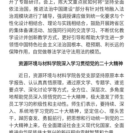
开了专题研讨。会上，陈大文重点就如何将“坚持全面
依法治国，推进法治中国建设”部分有针对性地融入法
治观模块进行了辅导，强调授课应做到统一化要求与个
性化设计相结合、理论与实践相结合，鼓励开展跨省区
的集体备课活动、加强同行间的交流学习、不断优化教
学设计并创新教学方式，更好引导和帮助大学生进一步
领悟中国特色社会主义法治固根本、稳预期、利长远的
保障作用，自觉做尊法学法守法用法的模范。
资源环境与材料学院
深入学习贯彻党的二十大精神
近日，资源环境与材料学院各党支部坚持原原本本
学报告、认认真真悟原理，通过原文学、专题学、速览
要点学、深化讨论学等方式，全方位、深层次、多角度
地帮助党员深入领悟党的二十大精神，极大激发了师生
员工学习的积极性和主动性。师生们表示，要持续、深
入、系统地学习党的二十大精神，坚定信心、埋头苦
干，踔厉奋发、勇毅前行，把思想和行动统一到党的二
十大精神上来，在全面建设社会主义现代化国家、全面
推进中华民族伟大复兴的新征程中贡献智慧和力量。