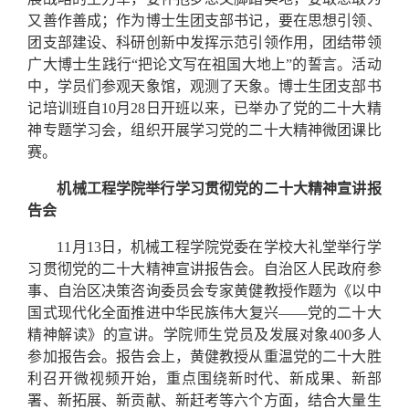
又善作善成；作为博士生团支部书记，要在思想引领、
团支部建设、科研创新中发挥示范引领作用，团结带领
广大博士生践行“把论文写在祖国大地上”的誓言。活动
中，学员们参观天象馆，观测了天象。博士生团支部书
记培训班自10月28日开班以来，已举办了党的二十大精
神专题学习会，组织开展学习党的二十大精神微团课比
赛。
机械工程学院
举行
学习贯彻党的二十大精神宣讲报
告会
11月13日，机械工程学院党委在学校大礼堂举行学
习贯彻党的二十大精神宣讲报告会。自治区人民政府参
事、自治区决策咨询委员会专家黄健教授作题为《以中
国式现代化全面推进中华民族伟大复兴——党的二十大
精神解读》的宣讲。学院师生党员及发展对象400多人
参加报告会。报告会上，黄健教授从重温党的二十大胜
利召开微视频开始，重点围绕新时代、新成果、新部
署、新拓展、新贡献、新赶考等六个方面，结合大量生