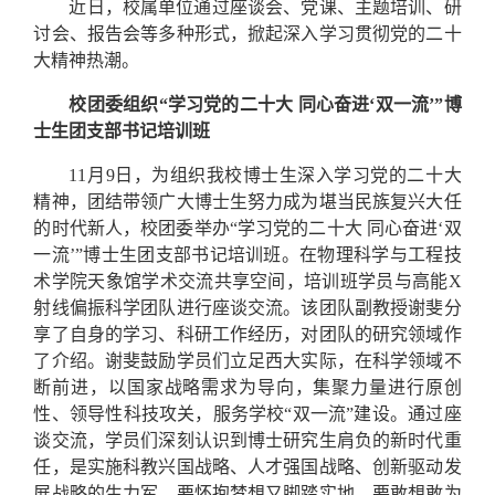
近日，校属单位通过座谈会、党课、主题培训、研
讨会、报告会等多种形式，掀起深入学习贯彻党的二十
大精神热潮。
校团委组织“学习党的二十大 同心奋进‘双一流’”博
士生团支部书记培训班
11月9日，为组织我校博士生深入学习党的二十大
精神，团结带领广大博士生努力成为堪当民族复兴大任
的时代新人，校团委举办“学习党的二十大 同心奋进‘双
一流’”博士生团支部书记培训班。在物理科学与工程技
术学院天象馆学术交流共享空间，培训班学员与高能X
射线偏振科学团队进行座谈交流。该团队副教授谢斐分
享了自身的学习、科研工作经历，对团队的研究领域作
了介绍。谢斐鼓励学员们立足西大实际，在科学领域不
断前进，以国家战略需求为导向，集聚力量进行原创
性、领导性科技攻关，服务学校“双一流”建设。通过座
谈交流，学员们深刻认识到博士研究生肩负的新时代重
任，是实施科教兴国战略、人才强国战略、创新驱动发
展战略的生力军，要怀抱梦想又脚踏实地，要敢想敢为