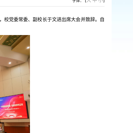
[
大
中
小
]
字体：
军，校党委常委、副校长于文进出席大会并致辞。自