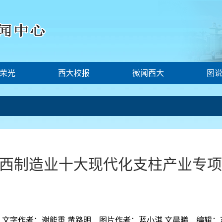
荣光
西大校报
微闻西大
图
制造业十大现代化支柱产业专项调研
字作者：谢能重 黄路明 图片作者：蓝小淇 文晨曦 编辑：苏锦春