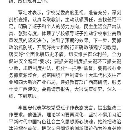
结、改进现有工作。
覃壮才表示，学校党委高度重视，准备充分，深刻
剖析查摆，认真吸取教训，主动认领责任，查找差距不
足，明确了班子和个人的努力方向，民主生活会严肃认
真、张弛有度，体现了学校领导班子推动学校事业高质
量发展的坚定决心，达到了预期的效果。下一步，要抓
政治抓防线，开展好树立和践行正确政绩观学习教育，
落实好“全面化解历史矛盾，切实维护群众利益，全力
促进安全稳定”要求；要抓关键制度抓关键环节抓关键
少数，规范制度办法，强化“一把手”监督；要抓核心业
务抓资源整合，紧密围绕广西制造业十大现代化支柱产
业和四大新兴产业布局，建好教育部广西高研院，服务
壮美广西建设；要抓请示报告，大兴调查研究，深入一
线，下到基层。
李国忠代表学校党委班子作表态发言，提出整改工
作要求。他强调，理论学习要再深化，坚持不懈用习近
平新时代中国特色社会主义思想凝心铸魂，始终把政治
建设摆在首位，把学习贯彻党的创新理论作为终身必修