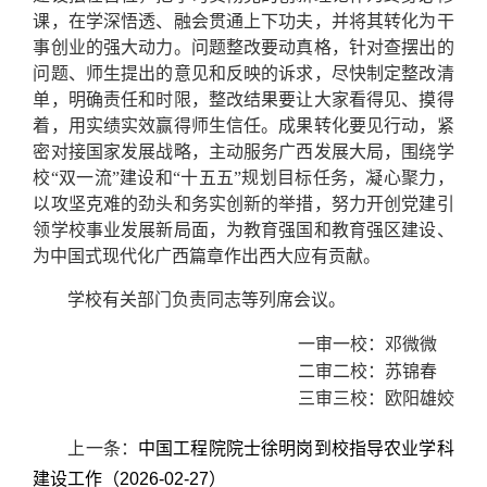
课，在学深悟透、融会贯通上下功夫，并将其转化为干
事创业的强大动力。问题整改要动真格，针对查摆出的
问题、师生提出的意见和反映的诉求，尽快制定整改清
单，明确责任和时限，整改结果要让大家看得见、摸得
着，用实绩实效赢得师生信任。成果转化要见行动，紧
密对接国家发展战略，主动服务广西发展大局，围绕学
校“双一流”建设和“十五五”规划目标任务，凝心聚力，
以攻坚克难的劲头和务实创新的举措，努力开创党建引
领学校事业发展新局面，为教育强国和教育强区建设、
为中国式现代化广西篇章作出西大应有贡献。
学校有关部门负责同志等列席会议。
一审一校：邓微微
二审二校：苏锦春
三审三校：欧阳雄姣
上一条：
中国工程院院士徐明岗到校指导农业学科
建设工作（2026-02-27）