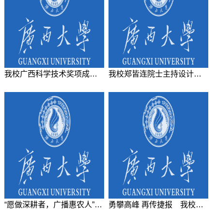
我校广西科学技术奖项成果系列展（一）木质纤维改性及其在重金属污染修复中的应用
我校郑皆连院士主持设计建造的平南三桥获“中国钢结构金奖年度杰出工程大奖”
“愿做深耕者，广播惠农人”——记广西最美科技工作者我校唐小付老师
勇攀高峰 再传捷报 我校获广西科学技术奖创历史最好成绩